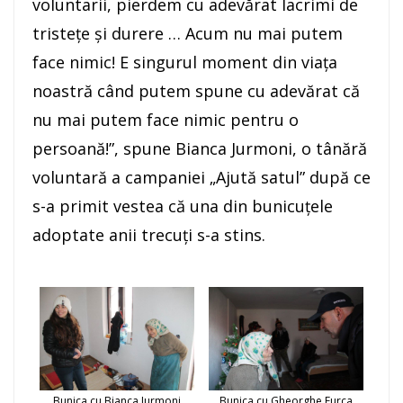
voluntarii, pierdem cu adevărat lacrimi de
tristeţe şi durere … Acum nu mai putem
face nimic! E singurul moment din viaţa
noastră când putem spune cu adevărat că
nu mai putem face nimic pentru o
persoană!”, spune Bianca Jurmoni, o tânără
voluntară a campaniei „Ajută satul” după ce
s-a primit vestea că una din bunicuţele
adoptate anii trecuţi s-a stins.
Bunica cu Bianca Jurmoni
Bunica cu Gheorghe Furca