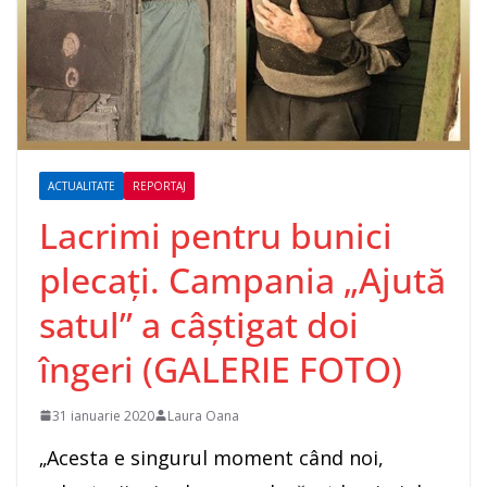
ACTUALITATE
REPORTAJ
Lacrimi pentru bunici
plecaţi. Campania „Ajută
satul” a câştigat doi
îngeri (GALERIE FOTO)
31 ianuarie 2020
Laura Oana
„Acesta e singurul moment când noi,