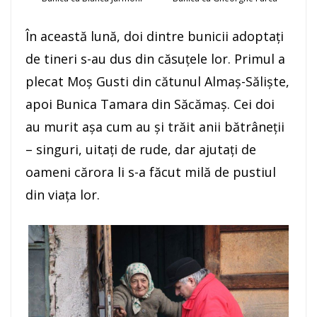
În această lună, doi dintre bunicii adoptaţi
de tineri s-au dus din căsuţele lor. Primul a
plecat Moş Gusti din cătunul Almaş-Sălişte,
apoi Bunica Tamara din Săcămaş. Cei doi
au murit aşa cum au şi trăit anii bătrâneţii
– singuri, uitaţi de rude, dar ajutaţi de
oameni cărora li s-a făcut milă de pustiul
din viaţa lor.