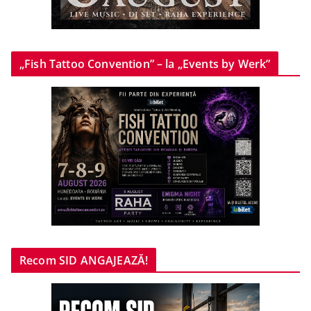
„Fish Tattoo Convention” – la „Events by Werk”
Recom SID ANGAJEAZĂ!