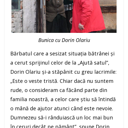
Bunica cu Dorin Olariu
Bărbatul care a sesizat situaţia bătrânei şi
a cerut sprijinul celor de la „Ajută satul”,
Dorin Olariu şi-a stăpânit cu greu lacrimile:
„Este o veste tristă. Chiar dacă nu suntem
rude, o consideram ca făcând parte din
familia noastră, a celor care ştiu să întindă
o mână de ajutor atunci când este nevoie.
Dumnezeu să-i rânduiască un loc mai bun
în ceruri decât pe pământ”, spune Dorin,