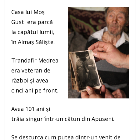
Casa lui Moş
Gusti era parcă
la capătul lumii,
în Almaş Sălişte.
Trandafir Medrea
era veteran de
război şi avea
cinci ani pe front.
Avea 101 ani şi
trăia singur într-un cătun din Apuseni.
Se descurca cum putea dintr-un venit de