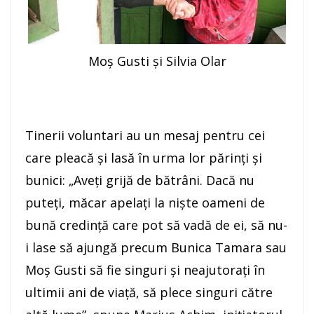
Moș Gusti și Silvia Olar
Tinerii voluntari au un mesaj pentru cei
care pleacă şi lasă în urma lor părinţi şi
bunici: „Aveţi grijă de bătrâni. Dacă nu
puteţi, măcar apelaţi la nişte oameni de
bună credinţă care pot să vadă de ei, să nu-
i lase să ajungă precum Bunica Tamara sau
Moş Gusti să fie singuri şi neajutoraţi în
ultimii ani de viaţă, să plece singuri către