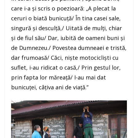
care i-a şi scris o poezioară: „A plecat la
ceruri o biată bunicuță/ În tina casei sale,
singură și desculță,/ Uitată de mulți, chiar
și de fiul său/ Dar, iubită de oameni buni și
de Dumnezeu./ Povestea dumneaei e tristă,
dar frumoasă/ Căci, niște motocicliști cu
suflet, i-au ridicat o casă,/ Prin gestul lor,
prin fapta lor măreață/ I-au mai dat
bunicuței, câțiva ani de viață.”