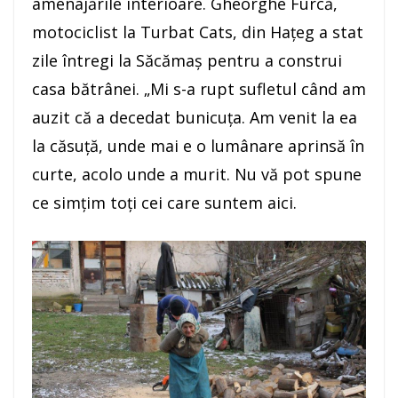
amenajările interioare. Gheorghe Furcă,
motociclist la Turbat Cats, din Haţeg a stat
zile întregi la Săcămaş pentru a construi
casa bătrânei. „Mi s-a rupt sufletul când am
auzit că a decedat bunicuţa. Am venit la ea
la căsuţă, unde mai e o lumânare aprinsă în
curte, acolo unde a murit. Nu vă pot spune
ce simţim toţi cei care suntem aici.