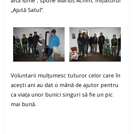
altă lume”, spune Marius Achim, iniţiatorul
„Ajută Satul”.
Voluntarii mulţumesc tuturor celor care în
aceşti ani au dat o mână de ajutor pentru
ca viaţa unor bunici singuri să fie un pic
mai bună.