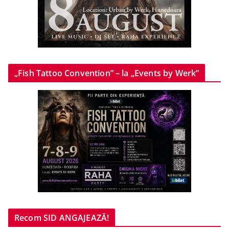
„Fish Tattoo Convention” – la „Events by Werk”
Recom SID ANGAJEAZĂ!