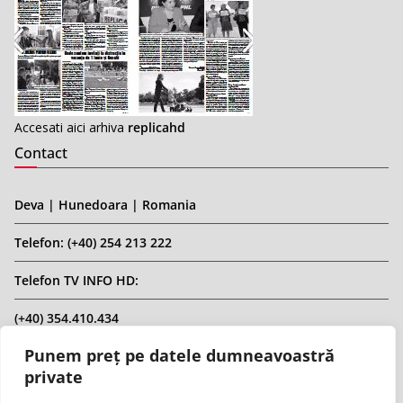
Accesati aici arhiva
replicahd
Contact
Deva | Hunedoara | Romania
Telefon: (+40) 254 213 222
Telefon TV INFO HD:
(+40) 354.410.434
Punem preț pe datele dumneavoastră
Email: infohd20@gmail.com
private