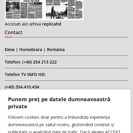
Accesati aici arhiva
replicahd
Contact
Deva | Hunedoara | Romania
Telefon: (+40) 254 213 222
Telefon TV INFO HD:
(+40) 354.410.434
Punem preț pe datele dumneavoastră
Email: infohd20@gmail.com
private
Website: www.replicahd.ro
Folosim cookies doar pentru a îmbunătăți experiența
dumneavoastră pe saitul nostru, gestionând conținut și
publicitate și analizând date de trafic. Dacă alegeți ACCEPT