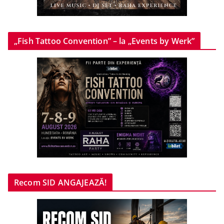
„Fish Tattoo Convention” – la „Events by Werk”
Recom SID ANGAJEAZĂ!