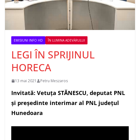
EMISIUNI INFO HD
ÎN LUMINA ADEVĂRULUI
LEGI ÎN SPRIJINUL
HORECA
13 mai 2021
Petru Meszaros
Invitată: Vetuța STĂNESCU, deputat PNL
și președinte interimar al PNL județul
Hunedoara