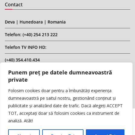
Contact
Deva | Hunedoara | Romania
Telefon: (+40) 254 213 222
Telefon TV INFO HD:
(+40) 354.410.434
Punem preț pe datele dumneavoastră
Email: infohd20@gmail.com
private
Website: www.replicahd.ro
Folosim cookies doar pentru a îmbunătăți experiența
dumneavoastră pe saitul nostru, gestionând conținut și
publicitate și analizând date de trafic. Dacă alegeți ACCEPT
TOT, acceptați doar să folosim cookies ca instrument de
analiză. Atât!
Copyright © REPLICA & INFO HD TV. Toate drepturile rezervate.
Interzisă preluarea de conținut fără specificarea sursei.