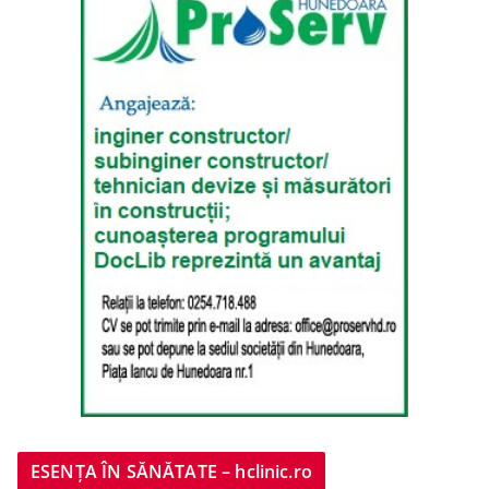
ESENȚA ÎN SĂNĂTATE – hclinic.ro