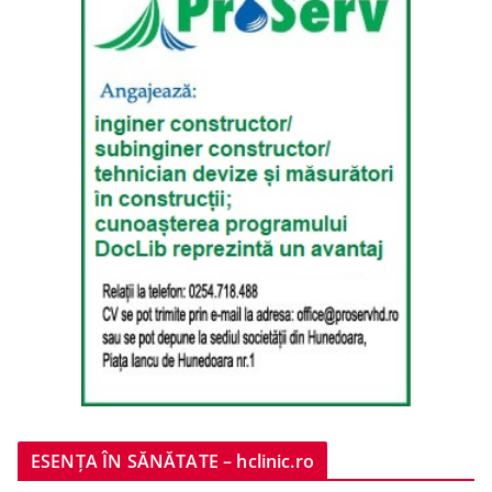
ESENȚA ÎN SĂNĂTATE – hclinic.ro