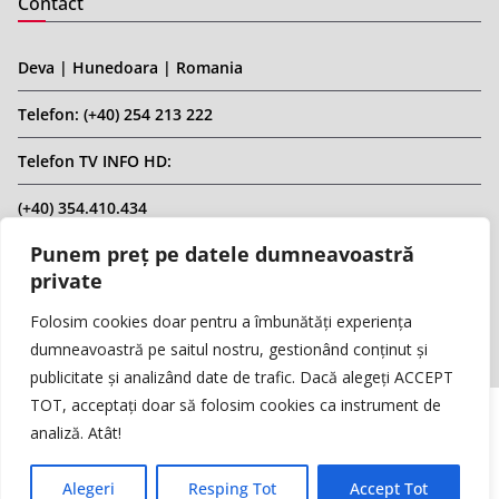
Contact
Deva | Hunedoara | Romania
Telefon: (+40) 254 213 222
Telefon TV INFO HD:
(+40) 354.410.434
Punem preț pe datele dumneavoastră
Email: infohd20@gmail.com
private
Website: www.replicahd.ro
Folosim cookies doar pentru a îmbunătăți experiența
dumneavoastră pe saitul nostru, gestionând conținut și
publicitate și analizând date de trafic. Dacă alegeți ACCEPT
TOT, acceptați doar să folosim cookies ca instrument de
analiză. Atât!
Copyright © REPLICA & INFO HD TV. Toate drepturile rezervate.
Interzisă preluarea de conținut fără specificarea sursei.
Alegeri
Resping Tot
Accept Tot