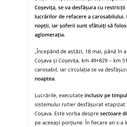
Coșevița, se va desfășura cu restricții
lucrărilor de refacere a carosabilului.
nopții, iar șoferii sunt sfătuiți să fol
aglomerația.
„Începând de astăzi, 18 mai, până în a
Coșava și Coșevița, km 49+829 – km 51+
carosabil, iar circulația se va desfășu
noaptea
.
Lucrările, executate
inclusiv pe timpul
sistemului rutier desfășurat etapizat 
Coșava. Este vorba despre
sectoare d
pe aceeași porțiune. În fiecare an s-a 