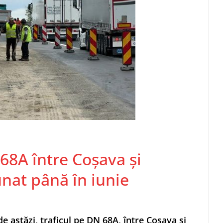
 68A între Coșava și
unat până în iunie
 astăzi, traficul pe DN 68A, între Coșava și