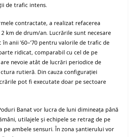
ii de trafic intens.
irmele contractate, a realizat refacerea
v 2 km de drum/an. Lucrările sunt necesare
în anii ’60–’70 pentru valorile de trafic de
foarte ridicat, comparabil cu cel de pe
 are nevoie atât de lucrări periodice de
ructura rutieră. Din cauza configurației
crările pot fi executate doar pe sectoare
oduri Banat vor lucra de luni dimineața până
tămâni, utilajele și echipele se retrag de pe
ra pe ambele sensuri. În zona șantierului vor