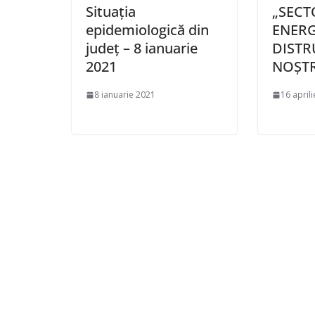
Situația
„SECT
epidemiologică din
ENERG
județ – 8 ianuarie
DISTR
2021
NOȘTR
8 ianuarie 2021
16 april