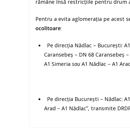
rămâne însă restricțiile pentru drum af
Pentru a evita aglomerația pe acest s
ocolitoare
:
Pe direcția Nădlac – București: A
Caransebeș – DN 68 Caransebeș – 
A1 Simeria
sau
A1 Nădlac – A1 Arad 
Pe direcția București – Nădlac: A1 
Arad – A1 Nădlac”, transmite
DRDP