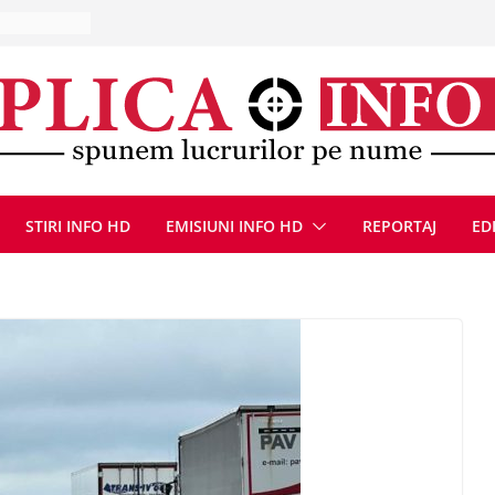
10 – 16
ă, 9 august
u
Deva, după
fum
l se
 FOTO)
STIRI INFO HD
EMISIUNI INFO HD
REPORTAJ
ED