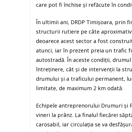
care pot fi închise și refăcute în condiț
În ultimii ani, DRDP Timișoara, prin f
structurii rutiere pe câte aproximati
deoarece acest sector a fost construit 
atunci, iar în prezent preia un trafic 
autostradă. În aceste condiții, drumul
întreținere, cât și de intervenții la st
drumului și a traficului permanent, lu
limitate, de maximum 2 km odată.
Echipele antreprenorului Drumuri și P
vineri la prânz. La finalul fiecărei săp
carosabil, iar circulația se va desfășu