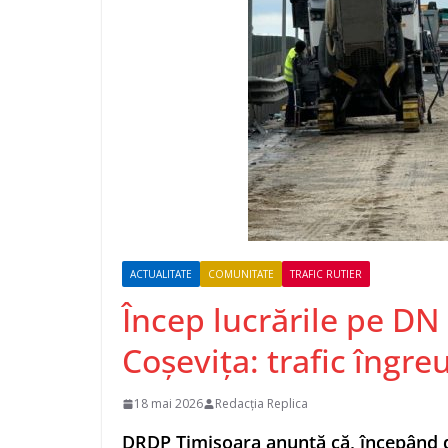
ACTUALITATE
COMUNITATE
TRAFIC RUTIER
Încep lucrările pe DN
Coșevița: trafic îngre
18 mai 2026
Redacția Replica
DRDP Timișoara
anunță că, începând de