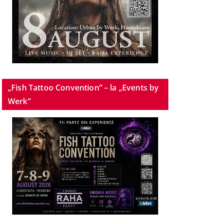
„Fish Tattoo Convention” – la „Events by
Werk”