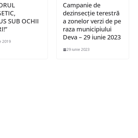
ORUL
Campanie de
ETIC,
dezinsecție terestră
US SUB OCHII
a zonelor verzi de pe
I!”
raza municipiului
Deva – 29 iunie 2023
ie 2019
29 iunie 2023