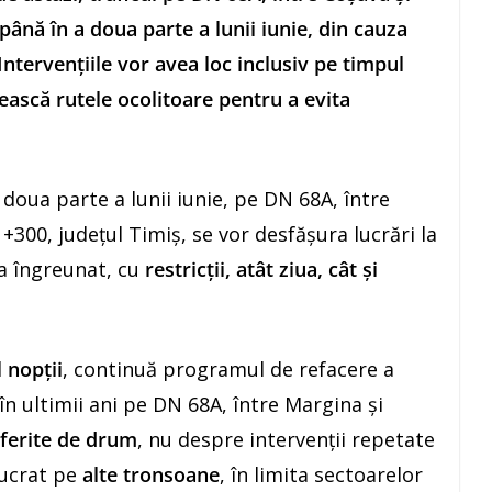
 până în a doua parte a lunii iunie, din cauza
 Intervențiile vor avea loc inclusiv pe timpul
osească rutele ocolitoare pentru a evita
 doua parte a lunii iunie, pe DN 68A, între
300, județul Timiș, se vor desfășura lucrări la
ra îngreunat, cu
restricții, atât ziua, cât și
 nopții
, continuă programul de refacere a
în ultimii ani pe DN 68A, între Margina și
iferite de drum
, nu despre intervenții repetate
lucrat pe
alte tronsoane
, în limita sectoarelor