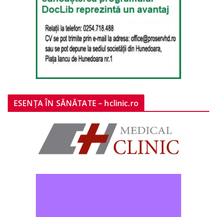
ESENȚA ÎN SĂNĂTATE – hclinic.ro