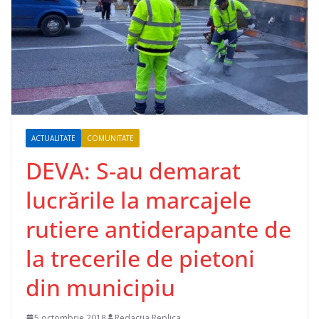
ACTUALITATE
COMUNITATE
DEVA: S-au demarat
lucrările la marcajele
rutiere antiderapante de
la trecerile de pietoni
din municipiu
5 octombrie 2018
Redacția Replica