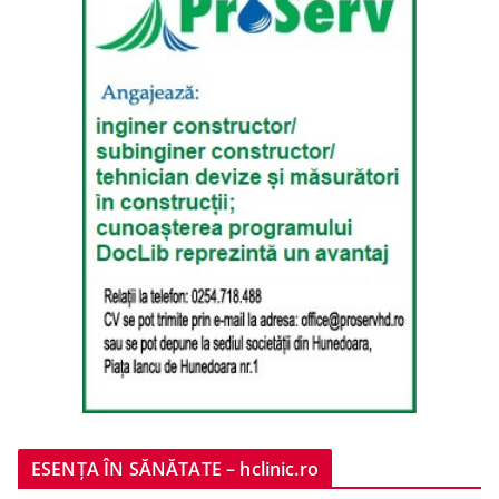
ESENȚA ÎN SĂNĂTATE – hclinic.ro