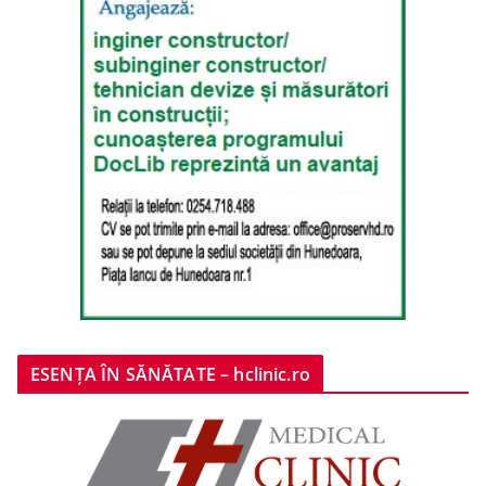
ESENȚA ÎN SĂNĂTATE – hclinic.ro