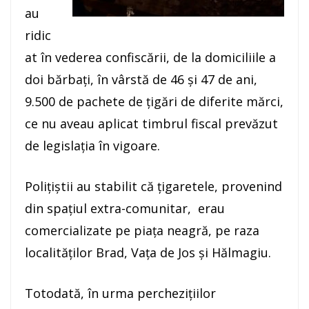
au
ridic
at în vederea confiscării, de la domiciliile a
doi bărbaţi, în vârstă de 46 şi 47 de ani,
9.500 de pachete de ţigări de diferite mărci,
ce nu aveau aplicat timbrul fiscal prevăzut
de legislaţia în vigoare.
Poliţiştii au stabilit că țigaretele, provenind
din spaţiul extra-comunitar, erau
comercializate pe piaţa neagră, pe raza
localităţilor Brad, Vaţa de Jos şi Hălmagiu.
Totodată, în urma percheziţiilor