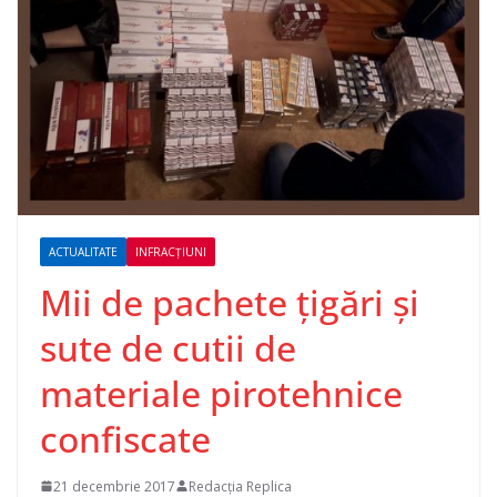
ACTUALITATE
INFRACȚIUNI
Mii de pachete țigări și
sute de cutii de
materiale pirotehnice
confiscate
21 decembrie 2017
Redacția Replica