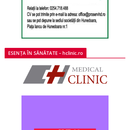
ESENȚA ÎN SĂNĂTATE – hclinic.ro