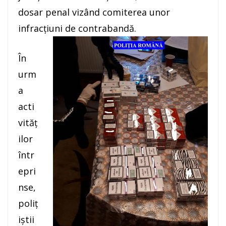
dosar penal vizând comiterea unor
infracţiuni de contrabandă.
În
urm
a
acti
vităţ
ilor
într
epri
nse,
poliţ
iştii