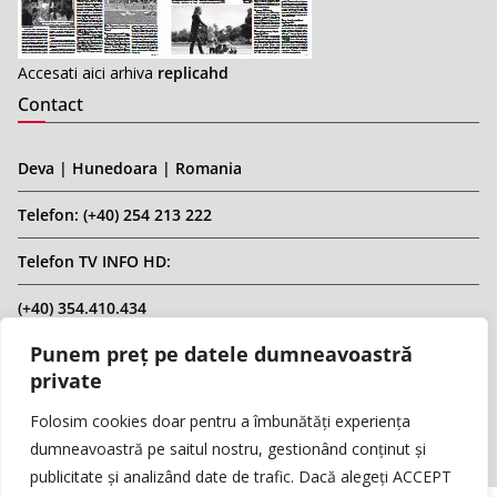
Accesati aici arhiva
replicahd
Contact
Deva | Hunedoara | Romania
Telefon: (+40) 254 213 222
Telefon TV INFO HD:
(+40) 354.410.434
Punem preț pe datele dumneavoastră
Email: infohd20@gmail.com
private
Website: www.replicahd.ro
Folosim cookies doar pentru a îmbunătăți experiența
dumneavoastră pe saitul nostru, gestionând conținut și
publicitate și analizând date de trafic. Dacă alegeți ACCEPT