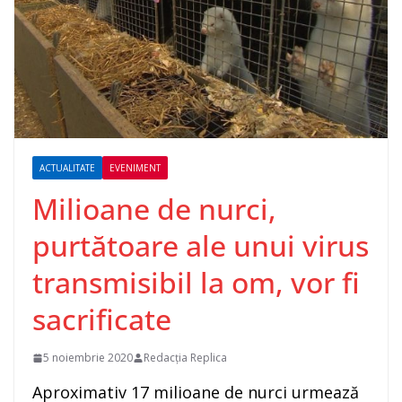
ACTUALITATE
EVENIMENT
Milioane de nurci,
purtătoare ale unui virus
transmisibil la om, vor fi
sacrificate
5 noiembrie 2020
Redacția Replica
Aproximativ 17 milioane de nurci urmează