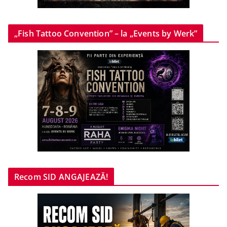
„Fish Tattoo Convention” – la „Events by Werk”
Recom SID ANGAJEAZĂ!