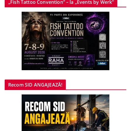
„Fish Tattoo Convention” – la „Events by Werk”
Recom SID ANGAJEAZĂ!