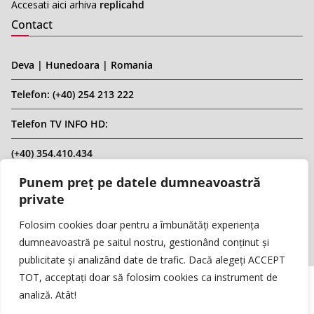
Accesati aici arhiva
replicahd
Contact
Deva | Hunedoara | Romania
Telefon: (+40) 254 213 222
Telefon TV INFO HD:
(+40) 354.410.434
Punem preț pe datele dumneavoastră
Email: infohd20@gmail.com
private
Website: www.replicahd.ro
Folosim cookies doar pentru a îmbunătăți experiența
dumneavoastră pe saitul nostru, gestionând conținut și
publicitate și analizând date de trafic. Dacă alegeți ACCEPT
TOT, acceptați doar să folosim cookies ca instrument de
analiză. Atât!
Copyright © REPLICA & INFO HD TV. Toate drepturile rezervate.