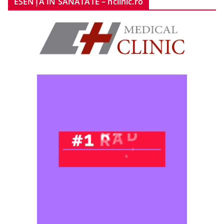
ESENȚA ÎN SĂNĂTATE – hclinic.ro