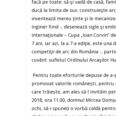
facă pe toate: să-şi vadă de casă, fami
ducă la limita de sus: construieşte arc
inventează mereu ţinte şi le mecanizeaz
inginer fiind -, desenează sigle şi em
internaţionale – Cupa „Ioan Corvin” de 
7 ani, iar azi, la a 7-a ediţie, este un
competiţii de arc din România -, parti
cuvânt: sufletul Ordinului Arcaşilor H
Pentru toate eforturile depuse de a-ș
promovat valorile românești, pentru m
care trăiește, am ales să-l invităm pe
2018, ora 11.00, domnul Mircea Domșa vi
ochi, să-i spuneți o vorbă caldă pentru 