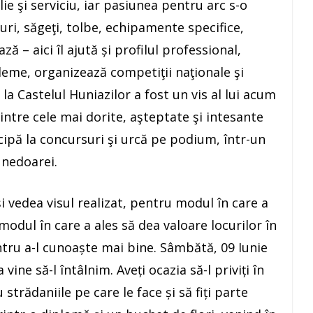
lie şi serviciu, iar pasiunea pentru arc s-o
uri, săgeţi, tolbe, echipamente specifice,
ă – aici îl ajută și profilul professional,
bleme, organizează competiţii naţionale şi
la Castelul Huniazilor a fost un vis al lui acum
a dintre cele mai dorite, aşteptate şi intesante
cipă la concursuri şi urcă pe podium, într-un
unedoarei.
i vedea visul realizat, pentru modul în care a
odul în care a ales să dea valoare locurilor în
ntru a-l cunoaște mai bine. Sâmbătă, 09 Iunie
ne să-l întâlnim. Aveți ocazia să-l priviți în
strădaniile pe care le face și să fiți parte