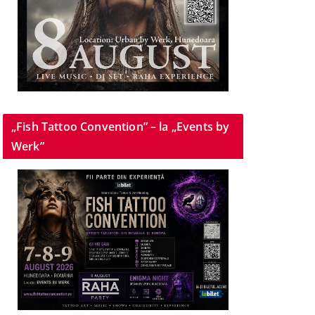
„Fish Tattoo Convention” – la „Events by
Werk”