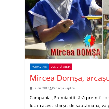
ACTUALITATE
CULTURĂ-MEDIA
Mircea Domșa, arcașul
5 iunie 2018
Redacția Replica
Campania „Premianții fără premii” con
loc în acest sfârșit de săptămână, v