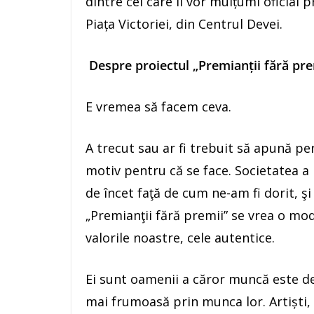
dintre cei care îi vor mulțumi oficial 
Piața Victoriei, din Centrul Devei.
Despre proiectul „Premianții fără pre
E vremea să facem ceva.
A trecut sau ar fi trebuit să apună per
motiv pentru că se face. Societatea 
de încet faţă de cum ne-am fi dorit, ş
„Premianţii fără premii” se vrea o mod
valorile noastre, cele autentice.
Ei sunt oamenii a căror muncă este de 
mai frumoasă prin munca lor. Artiști, 