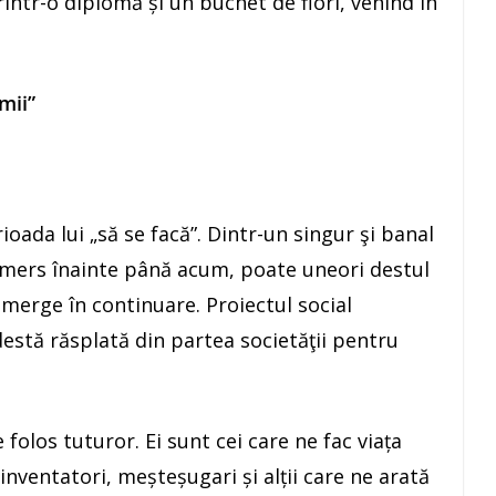
printr-o diplomă și un buchet de flori, venind în
mii”
ioada lui „să se facă”. Dintr-un singur şi banal
a mers înainte până acum, poate uneori destul
i merge în continuare. Proiectul social
estă răsplată din partea societăţii pentru
folos tuturor. Ei sunt cei care ne fac viața
inventatori, meșteșugari și alții care ne arată