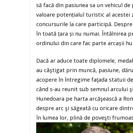
să facă din pasiunea sa un vehicul de
valoare potențialul turistic al acestei
concursurile la care participă. Despr
în toată țara și nu numai. Întâlnirea 
ordinului din care fac parte arcașii h
Dacă ar aduce toate diplomele, medaliil
au câştigat prin muncă, pasiune, dăruir
acopere în întregime faţada statuii de „
când s-au reunit sub semnul arcului şi
Hunedoara pe harta arcăşească a Român
despre arc şi săgeată cu oricare dintre 
în lumea lor, plină de poveşti frumoa