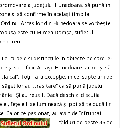
 promovare a județului Hunedoara, să pună în
 zone și să confirme în același timp la
e Ordinul Arcașilor din Hunedoara se vorbește
propusă este cu Mircea Domșa, sufletul
unedoreni.
e, cupele si distincţiile în obiecte pe care le-
e şi sacrificii, Arcaşii Hunedoarei ar reuşi să
la cal”. Toţi, fără excepţie, în cei șapte ani de
 săgeţilor au „tras tare” ca să pună judeţul
iei. Şi au reuşit. Dacă deschizi discuţia
ei, feţele li se luminează şi pot să te ducă lin
se.
Ca orice pasionat, au avut de înfruntat
călduri de peste 35 de