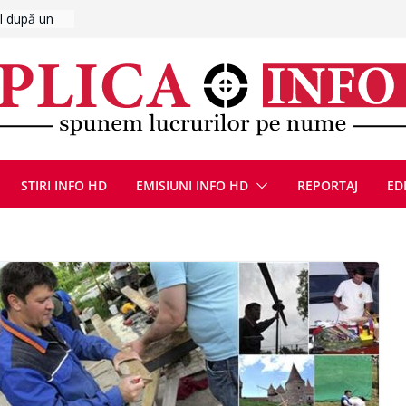
UMNEZEU
 august
ie, reunite
pozionul
, la cea de-
ute de
jin în
STIRI INFO HD
EMISIUNI INFO HD
REPORTAJ
ED
oliției
ulie 2026