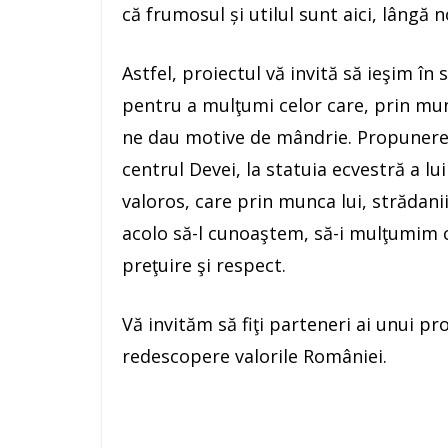
că frumosul și utilul sunt aici, lângă n
Astfel, proiectul vă invită să ieşim în
pentru a mulţumi celor care, prin munc
ne dau motive de mândrie. Propunerea
centrul Devei, la statuia ecvestră a l
valoros, care prin munca lui, strădani
acolo să-l cunoaştem, să-i mulţumim 
preţuire şi respect.
Vă invităm să fiţi parteneri ai unui p
redescopere valorile României.