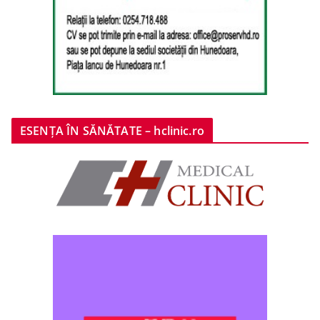
ESENȚA ÎN SĂNĂTATE – hclinic.ro