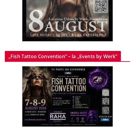
„Fish Tattoo Convention” – la „Events by Werk”