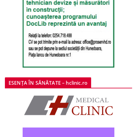
ESENȚA ÎN SĂNĂTATE – hclinic.ro