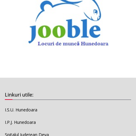
Linkuri utile:
I.S.U. Hunedoara
I.P.J. Hunedoara
Spitalul Județean Deva