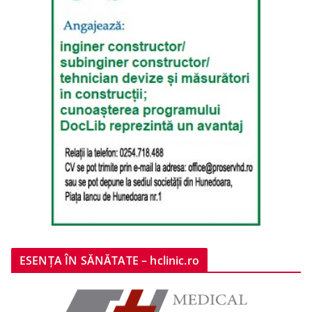
ESENȚA ÎN SĂNĂTATE – hclinic.ro