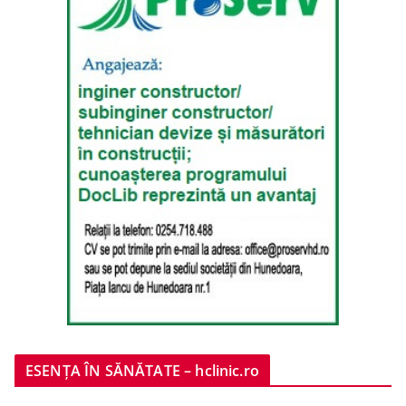
ESENȚA ÎN SĂNĂTATE – hclinic.ro