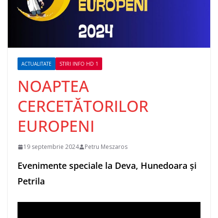
ACTUALITATE
STIRI INFO HD 1
NOAPTEA
CERCETĂTORILOR
EUROPENI
19 septembrie 2024
Petru Meszaros
Evenimente speciale la Deva, Hunedoara și
Petrila