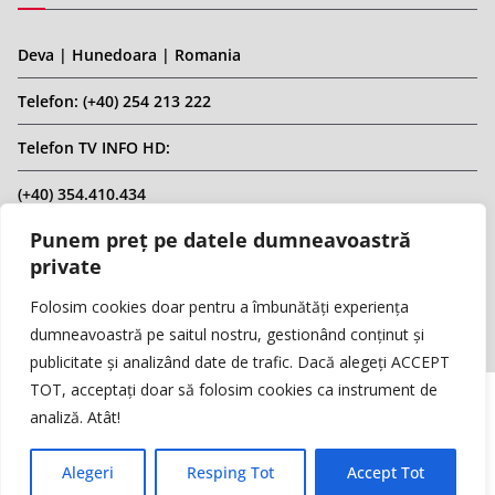
Deva | Hunedoara | Romania
Telefon: (+40) 254 213 222
Telefon TV INFO HD:
(+40) 354.410.434
Punem preț pe datele dumneavoastră
Email: infohd20@gmail.com
private
Website: www.replicahd.ro
Folosim cookies doar pentru a îmbunătăți experiența
dumneavoastră pe saitul nostru, gestionând conținut și
publicitate și analizând date de trafic. Dacă alegeți ACCEPT
TOT, acceptați doar să folosim cookies ca instrument de
analiză. Atât!
Copyright © REPLICA & INFO HD TV. Toate drepturile rezervate.
Interzisă preluarea de conținut fără specificarea sursei.
Alegeri
Resping Tot
Accept Tot