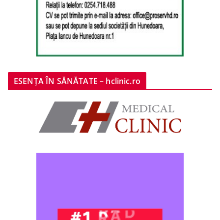
ESENȚA ÎN SĂNĂTATE – hclinic.ro