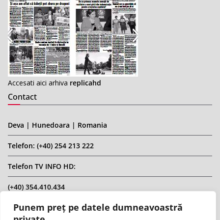
Accesati aici arhiva
replicahd
Contact
Deva | Hunedoara | Romania
Telefon: (+40) 254 213 222
Telefon TV INFO HD:
(+40) 354.410.434
Punem preț pe datele dumneavoastră
Email: infohd20@gmail.com
private