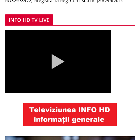
RO32978972, înregistrat la Reg. Com. sub nr. J20/294/2014
INFO HD TV LIVE