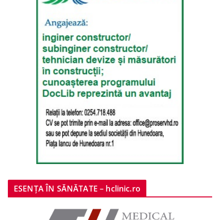
ESENȚA ÎN SĂNĂTATE – hclinic.ro