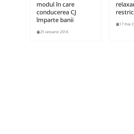
modul în care
relaxa
conducerea CJ
restric
împarte banii
17 mai 
25 ianuarie 2018