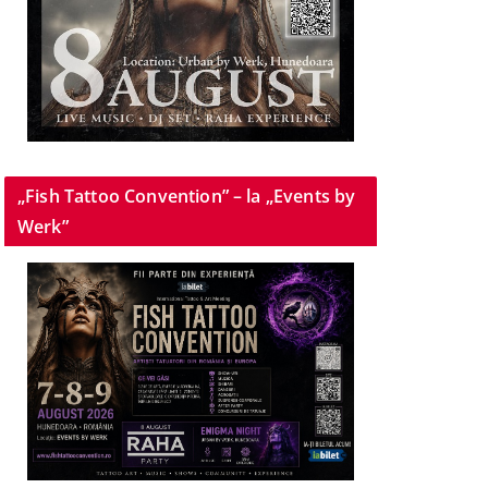
„Fish Tattoo Convention” – la „Events by
Werk”