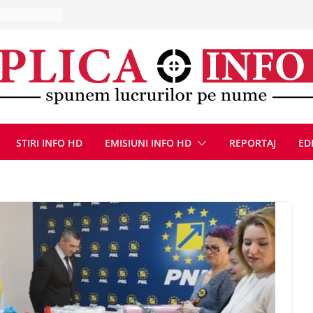
ut a fost
bărbat este
 de acasă
 10 – 16
că, 9 august
STIRI INFO HD
EMISIUNI INFO HD
REPORTAJ
ED