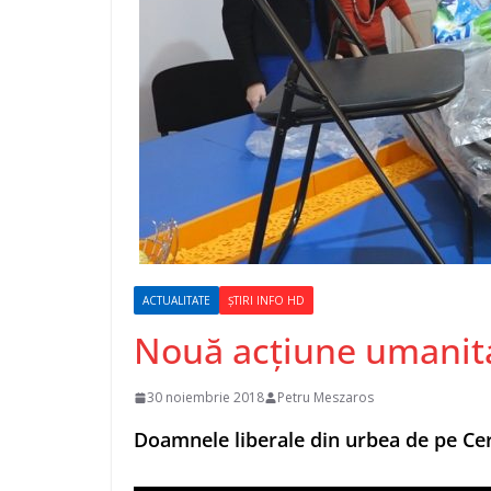
ACTUALITATE
ȘTIRI INFO HD
Nouă acțiune umanit
30 noiembrie 2018
Petru Meszaros
Doamnele liberale din urbea de pe Cern