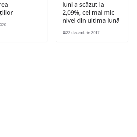
rea
luni a scăzut la
țiilor
2,09%, cel mai mic
nivel din ultima lună
2020
22 decembrie 2017