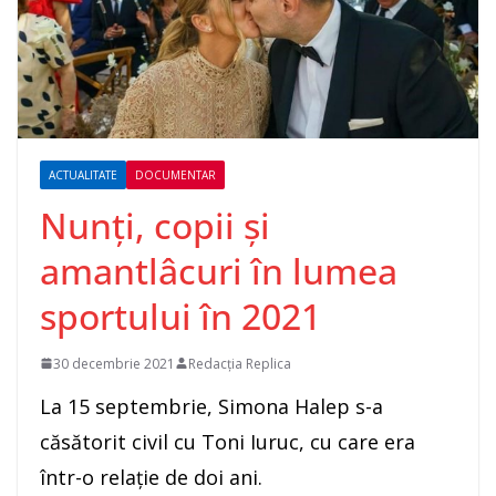
ACTUALITATE
DOCUMENTAR
Nunţi, copii şi
amantlâcuri în lumea
sportului în 2021
30 decembrie 2021
Redacția Replica
La 15 septembrie, Simona Halep s-a
căsătorit civil cu Toni Iuruc, cu care era
într-o relaţie de doi ani.