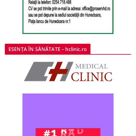
ESENȚA ÎN SĂNĂTATE – hclinic.ro