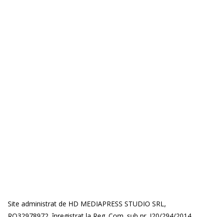
Site administrat de HD MEDIAPRESS STUDIO SRL,
RO32978972, înregistrat la Reg. Com. sub nr. J20/294/2014