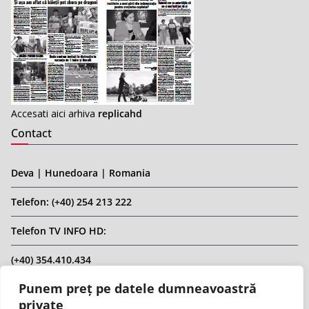
Accesati aici arhiva
replicahd
Contact
Deva | Hunedoara | Romania
Telefon: (+40) 254 213 222
Telefon TV INFO HD:
(+40) 354.410.434
Punem preț pe datele dumneavoastră
Email: infohd20@gmail.com
private