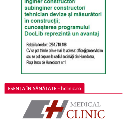
ESENȚA ÎN SĂNĂTATE – hclinic.ro