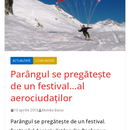
ACTUALITATE
COMUNITATE
Parângul se pregătește
de un festival…al
aerociudaților
10 aprilie 2018
Monika Baciu
Parângul se pregătește de un festival.