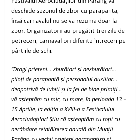
Festivalul Aerociudaţilor din Parâng va
deschide sezonul de zbor cu parapanta,
însă carnavalul nu se va rezuma doar la
zbor. Organizatorii au pregătit trei zile de
petreceri, carnaval ori diferite întreceri pe
pârtiile de schi.
“Dragi prieteni… zburători și nezburători…
piloți de parapantă și personalul auxiliar…
deopotrivă de iubiți și la fel de bine primiți…
vă așteptăm cu mic, cu mare, în perioada 13 –
15 Aprilie, la ediția a XVIII-a a Festivalului
Aerociudaților! Știu că așteaptăm cu toții cu
nerăbdare reîntâlnirea anuală din Munții
Parâng, cu vechii prieteni parapantiști și