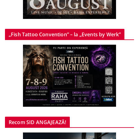
„Fish Tattoo Convention” – la „Events by Werk”
Recom SID ANGAJEAZĂ!