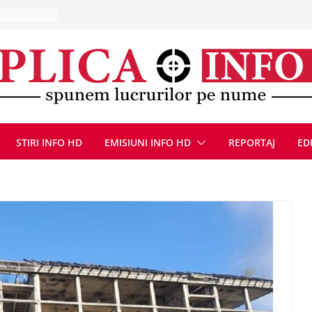
la Uricani.
rcerați
 parapet
viață din
eună cu
CANĂ!
ICE DIN
STIRI INFO HD
EMISIUNI INFO HD
REPORTAJ
ED