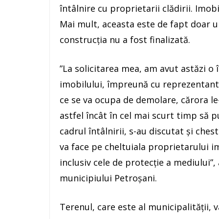
întâlnire cu proprietarii clădirii. Imo
Mai mult, aceasta este de fapt doar u
construcția nu a fost finalizată.
”La solicitarea mea, am avut astăzi o 
imobilului, împreună cu reprezentantu
ce se va ocupa de demolare, cărora l
astfel încât în cel mai scurt timp să 
cadrul întâlnirii, s-au discutat și che
va face pe cheltuiala proprietarului i
inclusiv cele de protecție a mediului”,
municipiului Petroșani.
Terenul, care este al municipalității, v