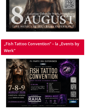
„Fish Tattoo Convention” – la „Events by
Werk”