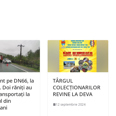
nt pe DN66, la
TÂRGUL
. Doi răniți au
COLECȚIONARILOR
ransportați la
REVINE LA DEVA
l din
12 septembrie 2024
ani