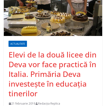
ACTUALITATE
Elevi de la două licee din
Deva vor face practică în
Italia. Primăria Deva
investește în educația
tinerilor
21 februarie 2019
Redacția Replica