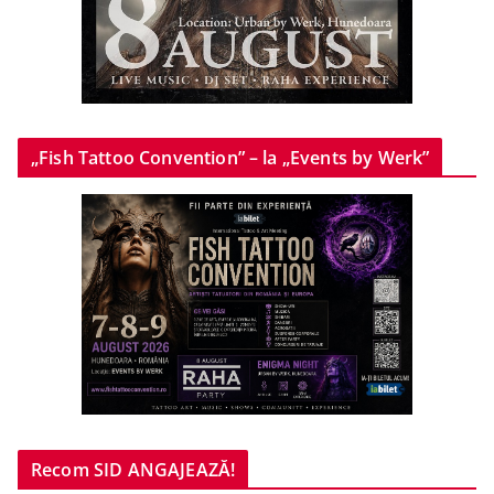
„Fish Tattoo Convention” – la „Events by Werk”
Recom SID ANGAJEAZĂ!