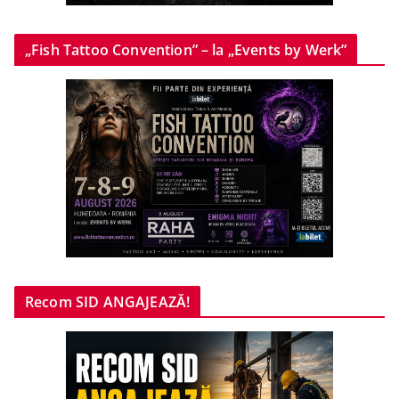
„Fish Tattoo Convention” – la „Events by Werk”
Recom SID ANGAJEAZĂ!