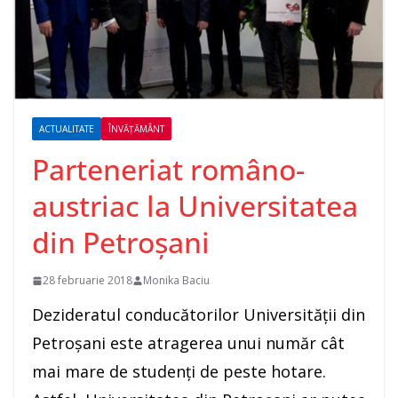
ACTUALITATE
ÎNVĂȚĂMÂNT
Parteneriat româno-
austriac la Universitatea
din Petroșani
28 februarie 2018
Monika Baciu
Dezideratul conducătorilor Universității din
Petroșani este atragerea unui număr cât
mai mare de studenți de peste hotare.