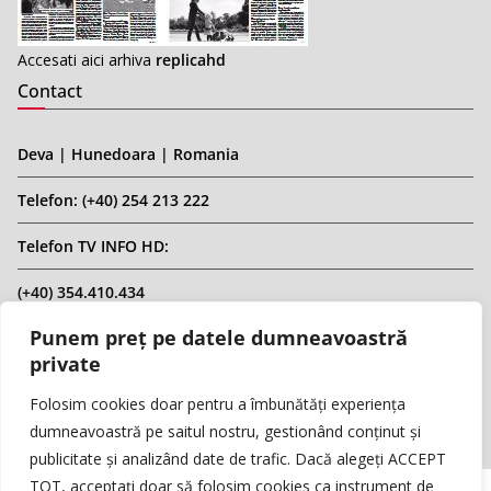
Accesati aici arhiva
replicahd
Contact
Deva | Hunedoara | Romania
Telefon: (+40) 254 213 222
Telefon TV INFO HD:
(+40) 354.410.434
Punem preț pe datele dumneavoastră
Email: infohd20@gmail.com
private
Website: www.replicahd.ro
Folosim cookies doar pentru a îmbunătăți experiența
dumneavoastră pe saitul nostru, gestionând conținut și
publicitate și analizând date de trafic. Dacă alegeți ACCEPT
TOT, acceptați doar să folosim cookies ca instrument de