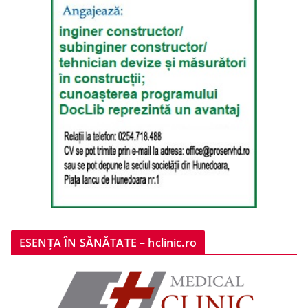
ESENȚA ÎN SĂNĂTATE – hclinic.ro