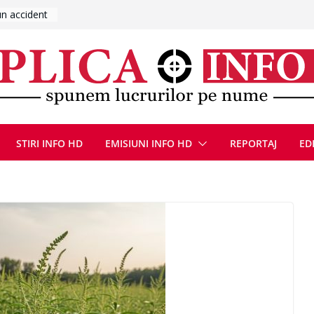
UMNEZEU
 august
ie, reunite
pozionul
, la cea de-
ute de
jin în
STIRI INFO HD
EMISIUNI INFO HD
REPORTAJ
ED
oliției
ulie 2026