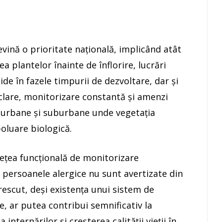
ină o prioritate națională, implicând atât
rea plantelor înainte de înflorire, lucrări
cide în fazele timpurii de dezvoltare, dar și
clare, monitorizare constantă și amenzi
le urbane și suburbane unde vegetația
oluare biologică.
ețea funcțională de monitorizare
t persoanele alergice nu sunt avertizate din
crescut, deși existența unui sistem de
e, ar putea contribui semnificativ la
internărilor și creșterea calității vieții în