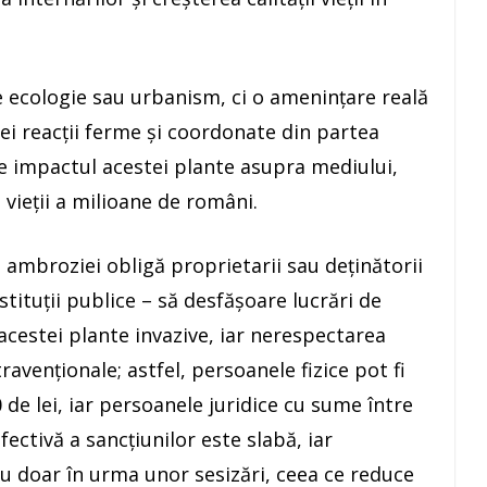
ecologie sau urbanism, ci o amenințare reală
ei reacții ferme și coordonate din partea
ze impactul acestei plante asupra mediului,
i vieții a milioane de români.
ambroziei obligă proprietarii sau deținătorii
nstituții publice – să desfășoare lucrări de
acestei plante invazive, iar nerespectarea
ravenționale; astfel, persoanele fizice pot fi
de lei, iar persoanele juridice cu sume între
efectivă a sancțiunilor este slabă, iar
u doar în urma unor sesizări, ceea ce reduce