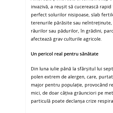
invazivă, a reușit să cucerească rapid
perfect solurilor nisipoase, slab ferti
terenurile părăsite sau neîntreținute, 
râurilor sau pădurilor, în grădini, parc
afectează grav culturile agricole.
Un pericol real pentru sănătate
Din luna iulie până la sfârșitul lui s
polen extrem de alergen, care, purtat
major pentru populație, provocând reac
mici, de doar câțiva grăunciori pe met
particulă poate declanșa crize respirat