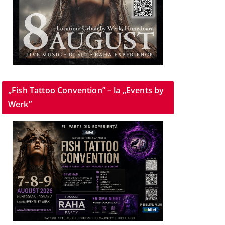
„Fish Tattoo Convention” – la „Events by
Werk”