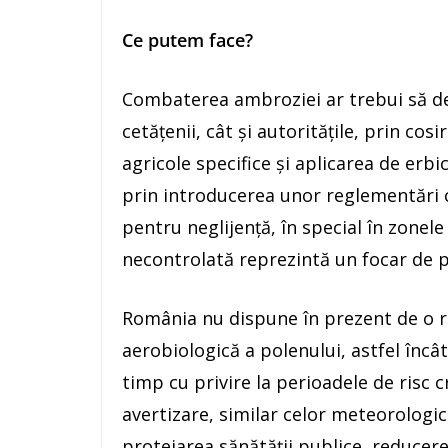
Ce putem face?
Combaterea ambroziei ar trebui să dev
cetățenii, cât și autoritățile, prin cosi
agricole specifice și aplicarea de erbi
prin introducerea unor reglementări 
pentru neglijență, în special în zone
necontrolată reprezintă un focar de p
România nu dispune în prezent de o r
aerobiologică a polenului, astfel încâ
timp cu privire la perioadele de risc 
avertizare, similar celor meteorologic
protejarea sănătății publice, reducerea 