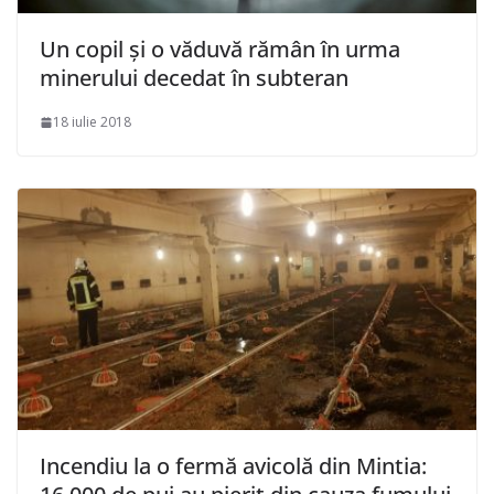
Un copil și o văduvă rămân în urma
minerului decedat în subteran
18 iulie 2018
Incendiu la o fermă avicolă din Mintia: