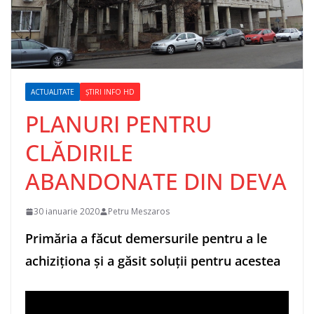
ACTUALITATE
ȘTIRI INFO HD
PLANURI PENTRU
CLĂDIRILE
ABANDONATE DIN DEVA
30 ianuarie 2020
Petru Meszaros
Primăria a făcut demersurile pentru a le
achiziționa și a găsit soluții pentru acestea