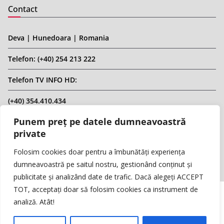
Contact
Deva | Hunedoara | Romania
Telefon: (+40) 254 213 222
Telefon TV INFO HD:
(+40) 354.410.434
Punem preț pe datele dumneavoastră
Email: infohd20@gmail.com
private
Website: www.replicahd.ro
Folosim cookies doar pentru a îmbunătăți experiența
dumneavoastră pe saitul nostru, gestionând conținut și
publicitate și analizând date de trafic. Dacă alegeți ACCEPT
TOT, acceptați doar să folosim cookies ca instrument de
analiză. Atât!
Copyright © REPLICA & INFO HD TV. Toate drepturile rezervate.
Interzisă preluarea de conținut fără specificarea sursei.