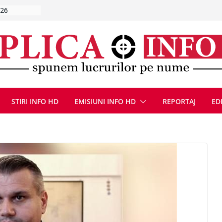
ă, 9 august
u
Deva, după
fum
l se
 FOTO)
, 8 august
STIRI INFO HD
EMISIUNI INFO HD
REPORTAJ
ED