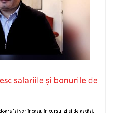
esc salariile și bonurile de
ara își vor încasa, în cursul zilei de astăzi,