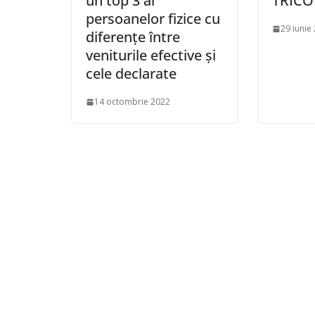
un top 3 al
TRICO
persoanelor fizice cu
29 iunie
diferenţe între
veniturile efective şi
cele declarate
14 octombrie 2022