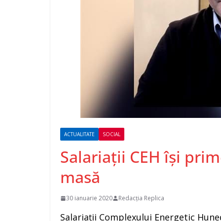
ACTUALITATE
SOCIAL
Salariații CEH își prim
masă
30 ianuarie 2020
Redacția Replica
Salariații Complexului Energetic Hunedo