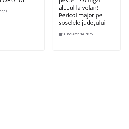
LORULUI
peste 1,40 mg/l
alcool la volan!
 2026
Pericol major pe
șoselele județului
10 noiembrie 2025