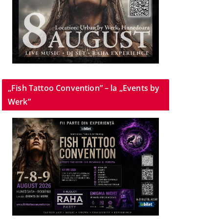
„Fish Tattoo Convention” – la „Events by
Werk”