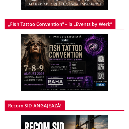
„Fish Tattoo Convention” – la „Events by Werk”
Recom SID ANGAJEAZĂ!