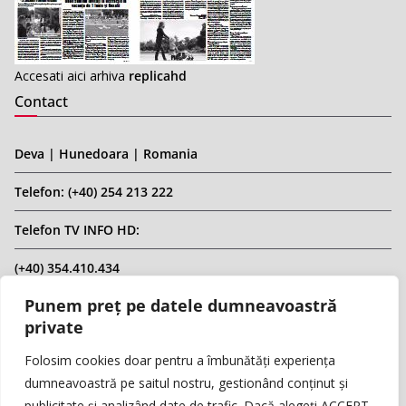
Accesati aici arhiva
replicahd
Contact
Deva | Hunedoara | Romania
Telefon: (+40) 254 213 222
Telefon TV INFO HD:
(+40) 354.410.434
Punem preț pe datele dumneavoastră
Email: infohd20@gmail.com
private
Website: www.replicahd.ro
Folosim cookies doar pentru a îmbunătăți experiența
dumneavoastră pe saitul nostru, gestionând conținut și
publicitate și analizând date de trafic. Dacă alegeți ACCEPT