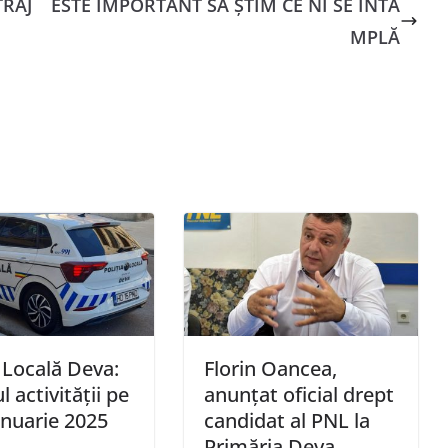
TRAJ
ESTE IMPORTANT SĂ ŞTIM CE NI SE ÎNTÂ
MPLĂ
a Locală Deva:
Florin Oancea,
l activității pe
anunțat oficial drept
anuarie 2025
candidat al PNL la
Primăria Deva