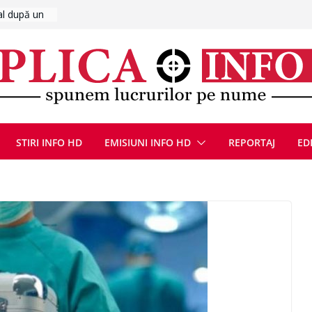
UMNEZEU
 august
ie, reunite
pozionul
, la cea de-
ute de
jin în
STIRI INFO HD
EMISIUNI INFO HD
REPORTAJ
ED
oliției
ulie 2026