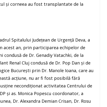
atul și corneea au fost transplantate de la
n cadrul Spitalului Județean de Urgență Deva, a
n acest an, prin participarea echipelor de
eni condusă de Dr. Genadiy Vatachki, de la
plant Renal Cluj condusă de Dr. Pop Dan și de
ogice București prin Dr. Manole Ioana, care au
ceastă acțiune, nu ar fi fost posibilă fără
usține necondiționat activitatea Centrului de
KDP și as. Monica Popescu coordonator, a
l Bunea, Dr. Alexandra Demian Crisan, Dr. Rosu