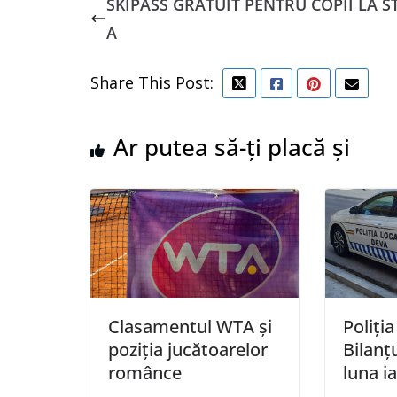
SKIPASS GRATUIT PENTRU COPII LA S
A
Share This Post:
Ar putea să-ți placă și
Clasamentul WTA și
Poliți
poziția jucătoarelor
Bilanțu
românce
luna i