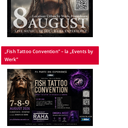
„Fish Tattoo Convention” – la „Events by
Werk”