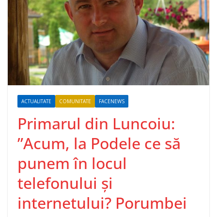
ACTUALITATE
COMUNITATE
FACENEWS
Primarul din Luncoiu:
”Acum, la Podele ce să
punem în locul
telefonului și
internetului? Porumbei