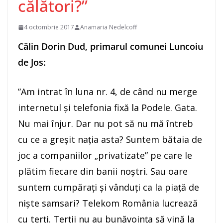
călători?”
4 octombrie 2017
Anamaria Nedelcoff
Călin Dorin Dud, primarul comunei Luncoiu
de Jos:
”Am intrat în luna nr. 4, de când nu merge
internetul și telefonia fixă la Podele. Gata.
Nu mai înjur. Dar nu pot să nu mă întreb
cu ce a greșit nația asta? Suntem bătaia de
joc a companiilor „privatizate” pe care le
plătim fiecare din banii noștri. Sau oare
suntem cumpărați și vânduți ca la piață de
niște samsari? Telekom România lucrează
cu terți. Terții nu au bunăvoința să vină la