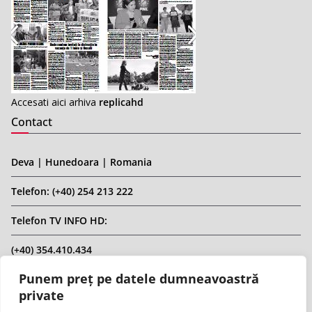
Accesati aici arhiva
replicahd
Contact
Deva | Hunedoara | Romania
Telefon: (+40) 254 213 222
Telefon TV INFO HD:
(+40) 354.410.434
Punem preț pe datele dumneavoastră
Email: infohd20@gmail.com
private