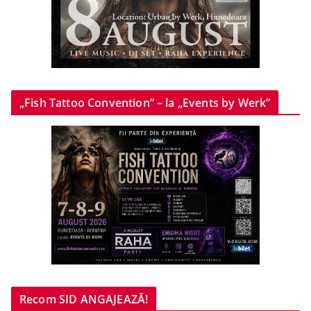
„Fish Tattoo Convention” – la „Events by Werk”
Recom SID ANGAJEAZĂ!