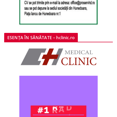
ESENȚA ÎN SĂNĂTATE – hclinic.ro