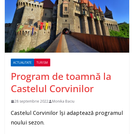
ACTUALITATE
TURISM
Program de toamnă la
Castelul Corvinilor
28 septembrie 2022
Monika Baciu
Castelul Corvinilor își adaptează programul
noului sezon.