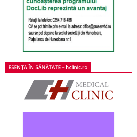
ESENȚA ÎN SĂNĂTATE – hclinic.ro