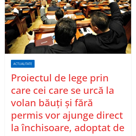
ACTUALITATE
Proiectul de lege prin
care cei care se urcă la
volan băuţi şi fără
permis vor ajunge direct
la închisoare, adoptat de