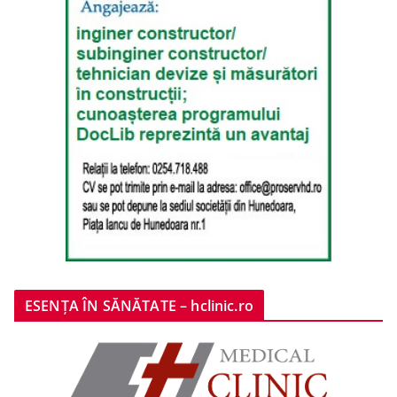
ESENȚA ÎN SĂNĂTATE – hclinic.ro