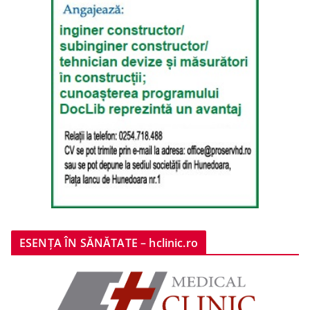
ESENȚA ÎN SĂNĂTATE – hclinic.ro