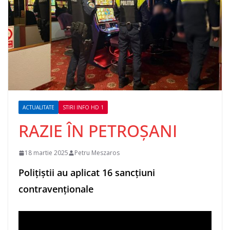
ACTUALITATE
STIRI INFO HD 1
RAZIE ÎN PETROȘANI
18 martie 2025
Petru Meszaros
Polițiștii au aplicat 16 sancțiuni
contravenționale