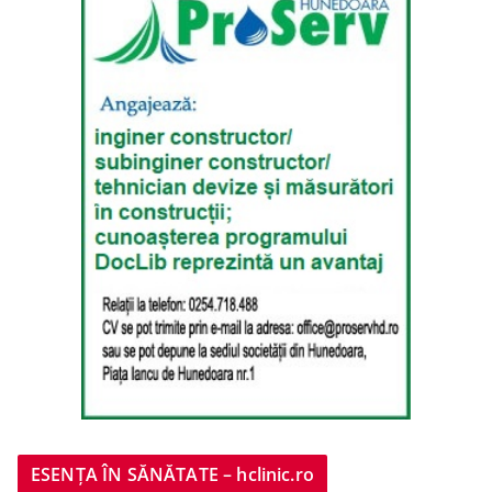
ESENȚA ÎN SĂNĂTATE – hclinic.ro