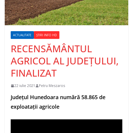
ACTUALITATE
ȘTIRI INFO HD
RECENSĂMÂNTUL
AGRICOL AL JUDEȚULUI,
FINALIZAT
22 iulie 2021
Petru Meszaros
Județul Hunedoara numără 58.865 de
exploatații agricole