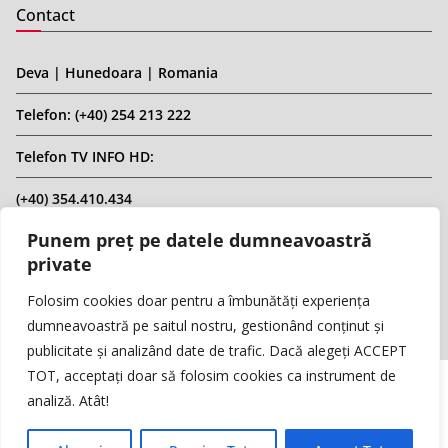
Contact
Deva | Hunedoara | Romania
Telefon: (+40) 254 213 222
Telefon TV INFO HD:
(+40) 354.410.434
Punem preț pe datele dumneavoastră
Email: infohd20@gmail.com
private
Website: www.replicahd.ro
Folosim cookies doar pentru a îmbunătăți experiența
dumneavoastră pe saitul nostru, gestionând conținut și
publicitate și analizând date de trafic. Dacă alegeți ACCEPT
TOT, acceptați doar să folosim cookies ca instrument de
analiză. Atât!
Copyright © REPLICA & INFO HD TV. Toate drepturile rezervate.
Interzisă preluarea de conținut fără specificarea sursei.