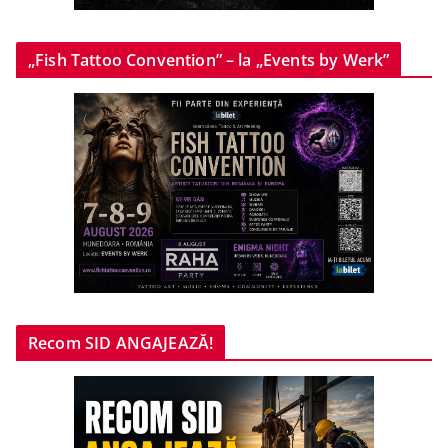
„Fish Tattoo Convention” – la „Events by Werk”
Recom SID ANGAJEAZĂ!