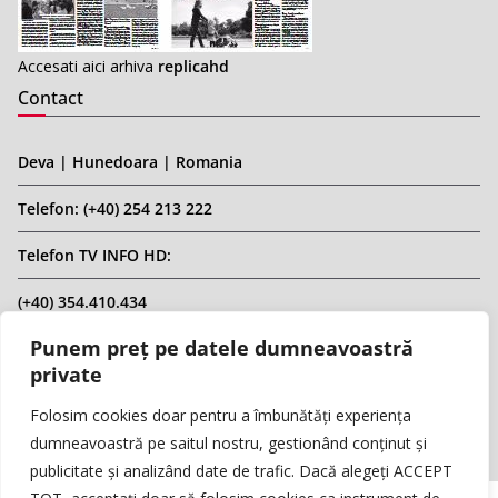
Accesati aici arhiva
replicahd
Contact
Deva | Hunedoara | Romania
Telefon: (+40) 254 213 222
Telefon TV INFO HD:
(+40) 354.410.434
Punem preț pe datele dumneavoastră
Email: infohd20@gmail.com
private
Website: www.replicahd.ro
Folosim cookies doar pentru a îmbunătăți experiența
dumneavoastră pe saitul nostru, gestionând conținut și
publicitate și analizând date de trafic. Dacă alegeți ACCEPT