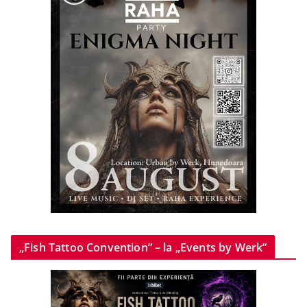
„Fish Tattoo Convention” – la „Events by Werk”