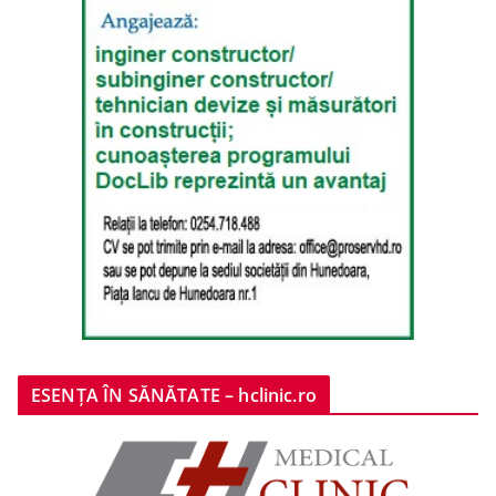
ESENȚA ÎN SĂNĂTATE – hclinic.ro