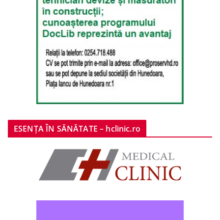
ESENȚA ÎN SĂNĂTATE – hclinic.ro