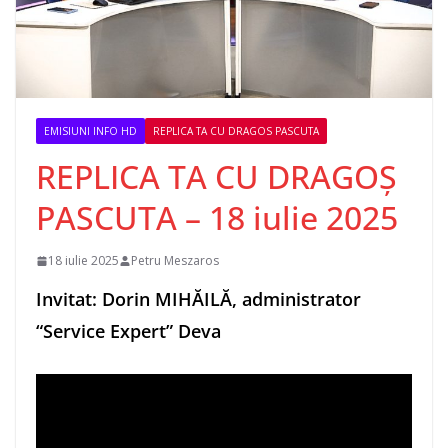
EMISIUNI INFO HD
REPLICA TA CU DRAGOS PASCUTA
REPLICA TA CU DRAGOȘ
PASCUTA – 18 iulie 2025
18 iulie 2025
Petru Meszaros
Invitat: Dorin MIHĂILĂ, administrator
“Service Expert” Deva