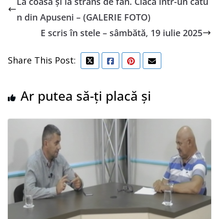
La coasă și la strâns de fân. Clacă într-un cătu
n din Apuseni – (GALERIE FOTO)
E scris în stele – sâmbătă, 19 iulie 2025
Share This Post:
Ar putea să-ți placă și