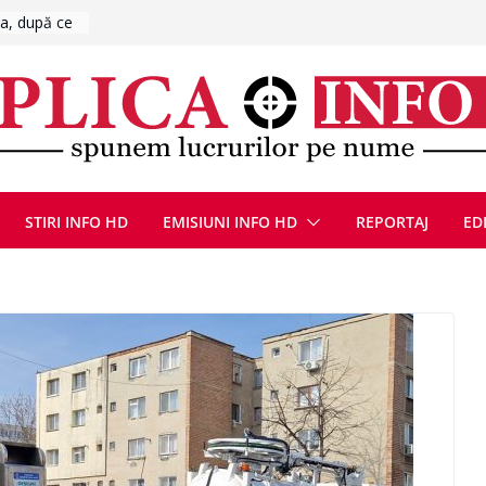
de fum
l se
 FOTO)
, 8 august
la Uricani.
rcerați
 parapet
viață din
eună cu
STIRI INFO HD
EMISIUNI INFO HD
REPORTAJ
ED