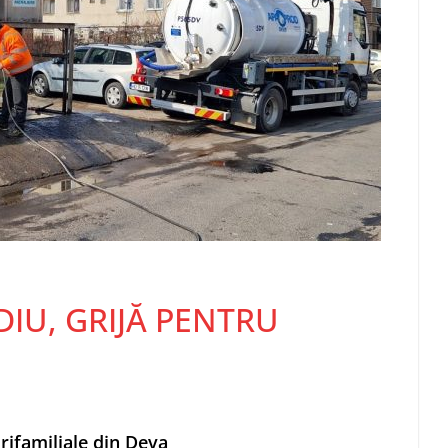
IU, GRIJĂ PENTRU
urifamiliale din Deva