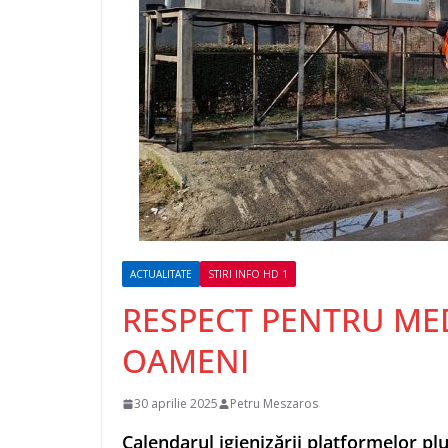
ACTUALITATE
STIRI INFO HD 1
RESPECT PENTRU MED
OAMENI
30 aprilie 2025
Petru Meszaros
Calendarul igienizării platformelor pl