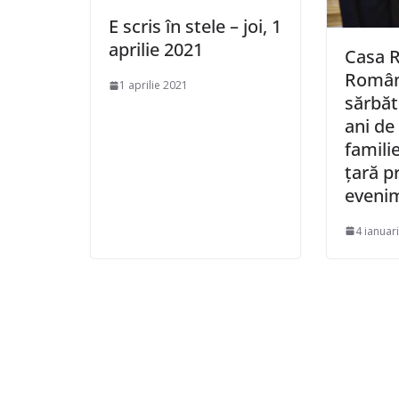
E scris în stele – joi, 1
aprilie 2021
Casa R
Român
1 aprilie 2021
sărbăt
ani de
familie
ţară p
evenim
4 ianuar