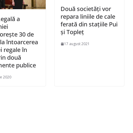
Două societăți vor
repara liniile de cale
egală a
ferată din stațiile Pui
iei
și Topleț
oreşte 30 de
 la întoarcerea
17 august 2021
i regale în
rin două
ente publice
ie 2020