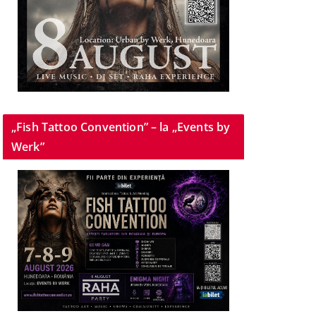
„Fish Tattoo Convention” – la „Events by
Werk”