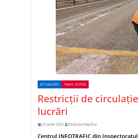
ACTUALITATE
TRAFIC RUTIER
Restricții de circulaț
lucrări
23 iunie 2021
Redacția Replica
Centrul INFOTRAFIC din Inspectoratul