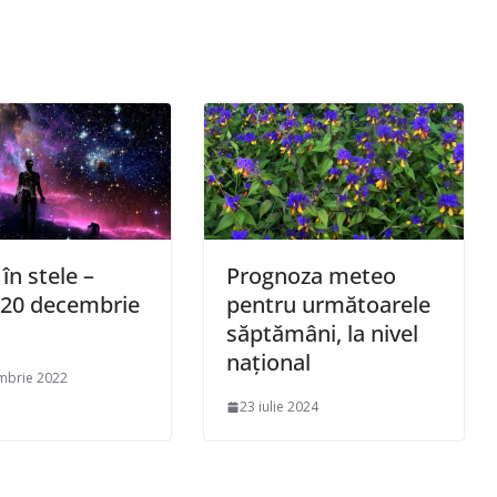
 în stele –
Prognoza meteo
 20 decembrie
pentru următoarele
săptămâni, la nivel
național
mbrie 2022
23 iulie 2024