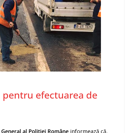
ie pentru efectuarea de
 General al Poliției Române
informează că,