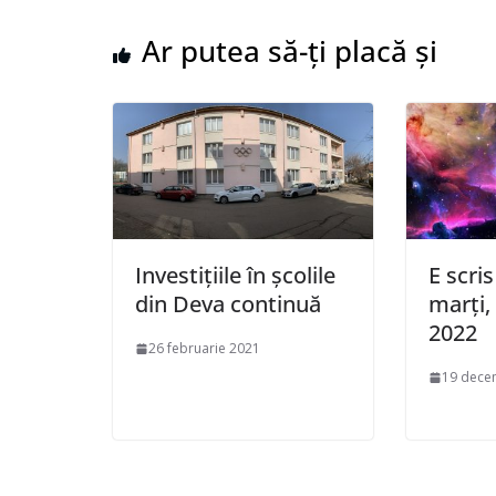
Ar putea să-ți placă și
Investițiile în școlile
E scris
din Deva continuă
marți,
2022
26 februarie 2021
19 dece