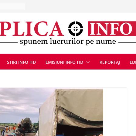
la Uricani.
rcerați
 parapet
viață din
eună cu
CANĂ!
ICE DIN
STIRI INFO HD
EMISIUNI INFO HD
REPORTAJ
ED