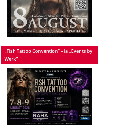
„Fish Tattoo Convention” – la „Events by
Werk”