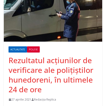
ACTUALITATE
POLIȚIE
Rezultatul acțiunilor de
verificare ale polițiștilor
hunedoreni, în ultimele
24 de ore
27 aprilie 2021
Redacția Replica