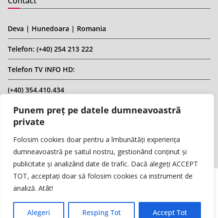
Contact
Deva | Hunedoara | Romania
Telefon: (+40) 254 213 222
Telefon TV INFO HD:
(+40) 354.410.434
Punem preț pe datele dumneavoastră
Email: infohd20@gmail.com
private
Website: www.replicahd.ro
Folosim cookies doar pentru a îmbunătăți experiența
dumneavoastră pe saitul nostru, gestionând conținut și
publicitate și analizând date de trafic. Dacă alegeți ACCEPT
TOT, acceptați doar să folosim cookies ca instrument de
analiză. Atât!
Copyright © REPLICA & INFO HD TV. Toate drepturile rezervate.
Interzisă preluarea de conținut fără specificarea sursei.
Alegeri
Resping Tot
Accept Tot