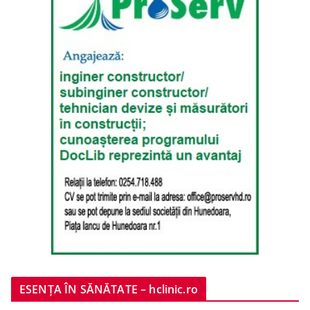
ESENȚA ÎN SĂNĂTATE – hclinic.ro