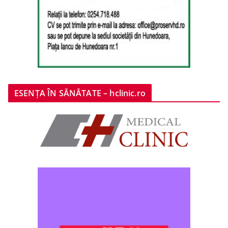
ESENȚA ÎN SĂNĂTATE – hclinic.ro