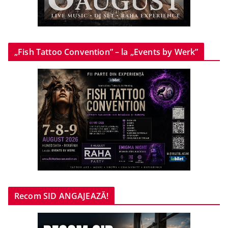
„Fish Tattoo Convention” – la „Events by Werk”
Recom SID ANGAJEAZĂ!