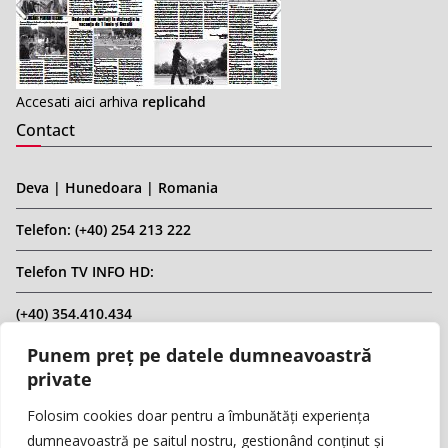
Accesati aici arhiva
replicahd
Contact
Deva | Hunedoara | Romania
Telefon: (+40) 254 213 222
Telefon TV INFO HD:
(+40) 354.410.434
Punem preț pe datele dumneavoastră
Email: infohd20@gmail.com
private
Website: www.replicahd.ro
Folosim cookies doar pentru a îmbunătăți experiența
dumneavoastră pe saitul nostru, gestionând conținut și