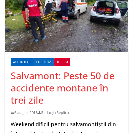
ACTUALITATE
FACENEWS
TURISM
Salvamont: Peste 50 de
accidente montane în
trei zile
6 august 2018
Redacția Replica
Weekend dificil pentru salvamontiștii din