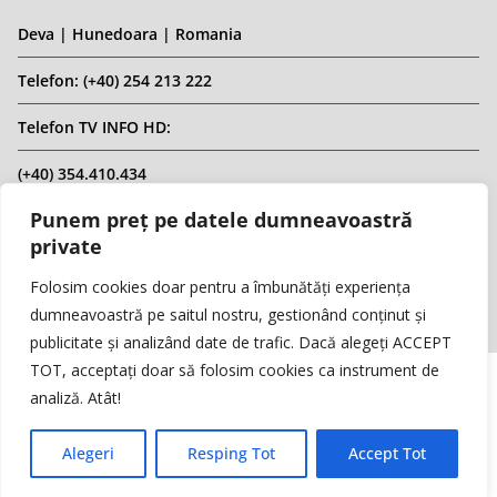
Deva | Hunedoara | Romania
Telefon: (+40) 254 213 222
Telefon TV INFO HD:
(+40) 354.410.434
Punem preț pe datele dumneavoastră
Email: infohd20@gmail.com
private
Website: www.replicahd.ro
Folosim cookies doar pentru a îmbunătăți experiența
dumneavoastră pe saitul nostru, gestionând conținut și
publicitate și analizând date de trafic. Dacă alegeți ACCEPT
TOT, acceptați doar să folosim cookies ca instrument de
analiză. Atât!
Copyright © REPLICA & INFO HD TV. Toate drepturile rezervate.
Interzisă preluarea de conținut fără specificarea sursei.
Alegeri
Resping Tot
Accept Tot