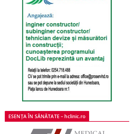
ESENȚA ÎN SĂNĂTATE – hclinic.ro