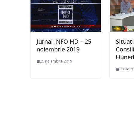
Jurnal INFO HD – 25
Situați
noiembrie 2019
Consil
Huned
25 noiembrie 2019
9 iulie 2