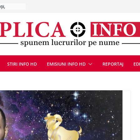
CANĂ!
ICE DIN
STIRI INFO HD
EMISIUNI INFO HD
REPORTAJ
ED