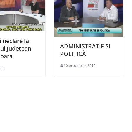
i neclare la
ADMINISTRAȚIE ȘI
iul Județean
POLITICĂ
oara
10 octombrie 2019
019