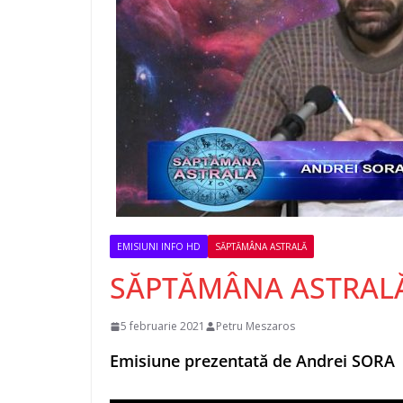
EMISIUNI INFO HD
SĂPTĂMÂNA ASTRALĂ
SĂPTĂMÂNA ASTRALĂ –
5 februarie 2021
Petru Meszaros
Emisiune prezentată de Andrei SORA