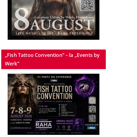
„Fish Tattoo Convention” – la „Events by
Werk”