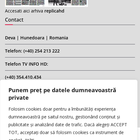
Accesati aici arhiva
replicahd
Contact
Deva | Hunedoara | Romania
Telefon: (+40) 254 213 222
Telefon TV INFO HD:
(+40) 354.410.434
Punem preț pe datele dumneavoastră
Email: infohd20@gmail.com
private
Website: www.replicahd.ro
Folosim cookies doar pentru a îmbunătăți experiența
dumneavoastră pe saitul nostru, gestionând conținut și
publicitate și analizând date de trafic. Dacă alegeți ACCEPT
TOT, acceptați doar să folosim cookies ca instrument de