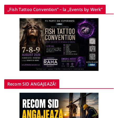
„Fish Tattoo Convention” – la „Events by Werk”
Recom SID ANGAJEAZĂ!