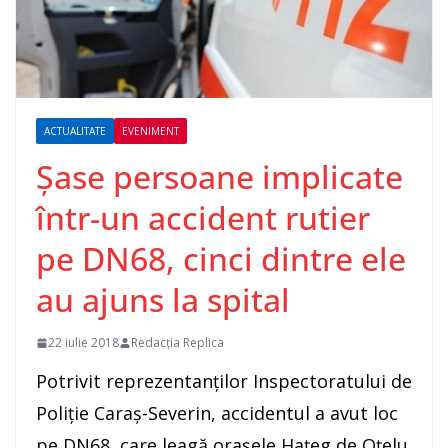
ACTUALITATE
EVENIMENT
Şase persoane implicate
într-un accident rutier
pe DN68, cinci dintre ele
au ajuns la spital
22 iulie 2018
Redacția Replica
Potrivit reprezentanţilor Inspectoratului de
Poliţie Caraş-Severin, accidentul a avut loc
pe DN68, care leagă oraşele Haţeg de Oţelu