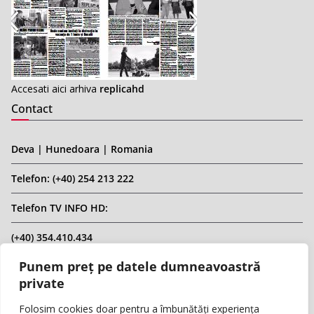
Accesati aici arhiva
replicahd
Contact
Deva | Hunedoara | Romania
Telefon: (+40) 254 213 222
Telefon TV INFO HD:
(+40) 354.410.434
Punem preț pe datele dumneavoastră
Email: infohd20@gmail.com
private
Website: www.replicahd.ro
Folosim cookies doar pentru a îmbunătăți experiența