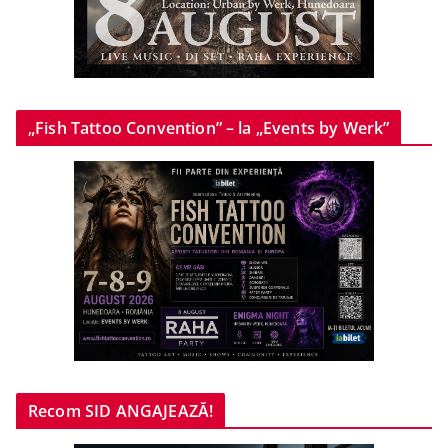
„Fish Tattoo Convention” – la „Events by Werk”
Recom SID ANGAJEAZĂ!