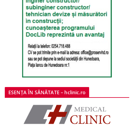
ESENȚA ÎN SĂNĂTATE – hclinic.ro